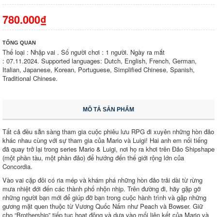
780.000₫
TỔNG QUAN
Thể loại : Nhập vai . Số người chơi : 1 người. Ngày ra mắt
: 07.11.2024. Supported languages: Dutch, English, French, German,
Italian, Japanese, Korean, Portuguese, Simplified Chinese, Spanish,
Traditional Chinese.
MÔ TẢ SẢN PHẨM
Tất cả đều sẵn sàng tham gia cuộc phiêu lưu RPG đi xuyên những hòn đảo
khác nhau cùng với sự tham gia của Mario và Luigi! Hai anh em nổi tiếng
đã quay trở lại trong series Mario & Luigi, nơi họ ra khơi trên Đảo Shipshape
(một phần tàu, một phần đảo) để hướng đến thế giới rộng lớn của
Concordia.
Vào vai cặp đôi có ria mép và khám phá những hòn đảo trải dài từ rừng
mưa nhiệt đới đến các thành phố nhộn nhịp. Trên đường đi, hãy gặp gỡ
những người bạn mới để giúp đỡ bạn trong cuộc hành trình và gặp những
gương mặt quen thuộc từ Vương Quốc Nấm như Peach và Bowser. Giữ
cho “Brothership” tiếp tục hoạt động và dựa vào mối liên kết của Mario và