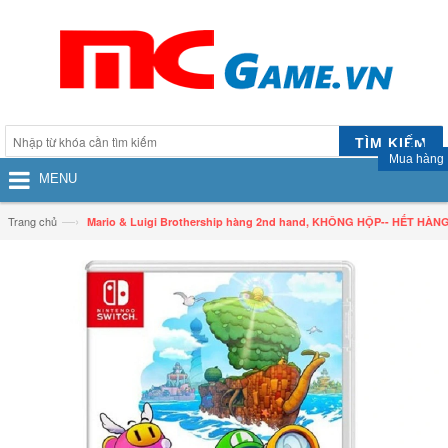
TÌM KIẾM
Mua hàng
MENU
—›
Trang chủ
Mario & Luigi Brothership hàng 2nd hand, KHÔNG HỘP-- HẾT HÀN