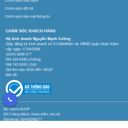
Chính sách bảo hành
Chính sách đổi trả
Chính sách bảo mật thông tin
CHĂM SÓC KHÁCH HÀNG
Hộ kinh doanh Nguyễn Mạnh Cường
Giấy đăng ký kinh doanh số 01C8008481 do UBND quận Hoàn Kiếm
cấp ngày 17/04/2006
(0243) 9288 277
090 329 6585 (Cường)
098 743 9350 ( Đạt)
Giờ làm việc: 8h30 đến 18h30”
Bản đồ
MC Game SHOP
Số 3 Hàng Mành, Hoàn kiếm, Hà nội
Điệnthoại: 02439288277
Email: game3hangmanh@gmail.com