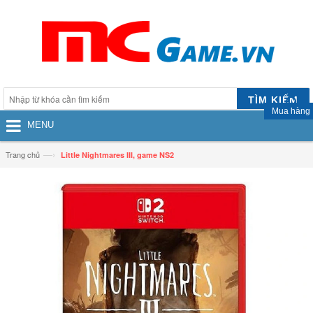
TÌM KIẾM
Mua hàng
MENU
—›
Trang chủ
Little Nightmares III, game NS2