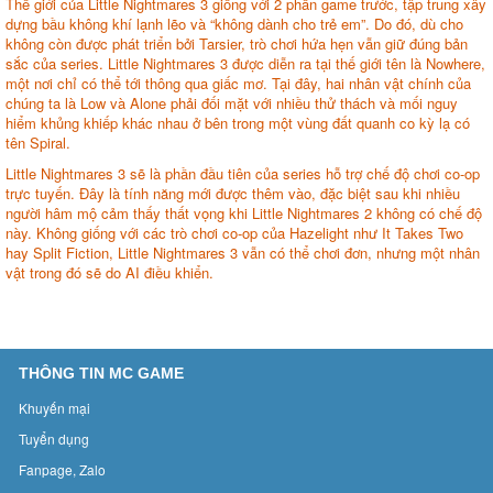
Thế giới của Little Nightmares 3 giống với 2 phần game trước, tập trung xây
dựng bầu không khí lạnh lẽo và “không dành cho trẻ em”. Do đó, dù cho
không còn được phát triển bởi Tarsier, trò chơi hứa hẹn vẫn giữ đúng bản
sắc của series. Little Nightmares 3 được diễn ra tại thế giới tên là Nowhere,
một nơi chỉ có thể tới thông qua giấc mơ. Tại đây, hai nhân vật chính của
chúng ta là Low và Alone phải đối mặt với nhiều thử thách và mối nguy
hiểm khủng khiếp khác nhau ở bên trong một vùng đất quanh co kỳ lạ có
tên Spiral.
Little Nightmares 3 sẽ là phần đầu tiên của series hỗ trợ chế độ chơi co-op
trực tuyến. Đây là tính năng mới được thêm vào, đặc biệt sau khi nhiều
người hâm mộ cảm thấy thất vọng khi Little Nightmares 2 không có chế độ
này. Không giống với các trò chơi co-op của Hazelight như It Takes Two
hay Split Fiction, Little Nightmares 3 vẫn có thể chơi đơn, nhưng một nhân
vật trong đó sẽ do AI điều khiển.
THÔNG TIN MC GAME
Khuyến mại
Tuyển dụng
Fanpage, Zalo