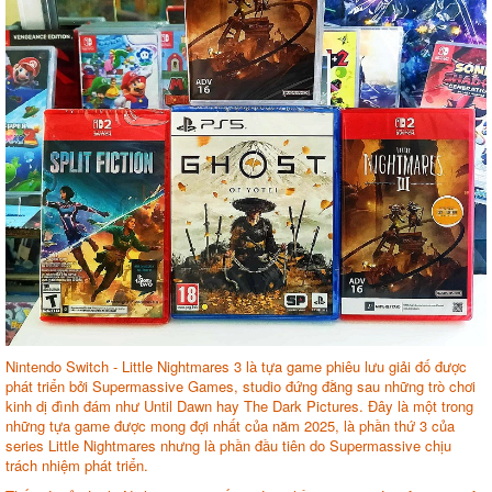
Nintendo Switch - Little Nightmares 3 là tựa game phiêu lưu giải đố được
phát triển bởi Supermassive Games, studio đứng đằng sau những trò chơi
kinh dị đình đám như Until Dawn hay The Dark Pictures. Đây là một trong
những tựa game được mong đợi nhất của năm 2025, là phần thứ 3 của
series Little Nightmares nhưng là phần đầu tiên do Supermassive chịu
trách nhiệm phát triển.