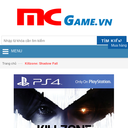
TÌM KIẾM
Mua hàng
MENU
—›
Trang chủ
Killzone: Shadow Fall