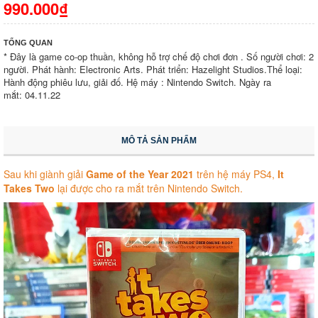
990.000₫
TỔNG QUAN
* Đây là game co-op thuần, không hỗ trợ chế độ chơi đơn . Số người chơi: 2
người. Phát hành: Electronic Arts. Phát triển: Hazelight Studios.Thể loại:
Hành động phiêu lưu, giải đố. Hệ máy : Nintendo Switch. Ngày ra
mắt: 04.11.22
MÔ TẢ SẢN PHẨM
Sau khi giành giải
Game of the Year 2021
trên hệ máy PS4,
It
Takes Two
lại được cho ra mắt trên Nintendo Switch.