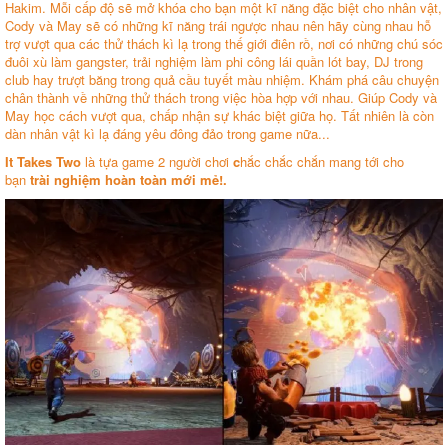
Hakim. Mỗi cấp độ sẽ mở khóa cho bạn một kĩ năng đặc biệt cho nhân vật,
Cody và May sẽ có những kĩ năng trái ngược nhau nên hãy cùng nhau hỗ
trợ vượt qua các thử thách kì lạ trong thế giới điên rồ, nơi có những chú sóc
đuôi xù làm gangster, trải nghiệm làm phi công lái quần lót bay, DJ trong
club hay trượt băng trong quả cầu tuyết màu nhiệm. Khám phá câu chuyện
chân thành về những thử thách trong việc hòa hợp với nhau. Giúp Cody và
May học cách vượt qua, chấp nhận sự khác biệt giữa họ. Tất nhiên là còn
dàn nhân vật kì lạ đáng yêu đông đảo trong game nữa...
It Takes Two
là tựa game 2 người chơi
c
hắc chắc chắn mang tới cho
bạn
trài nghiệm hoàn toàn mới mẻ!.