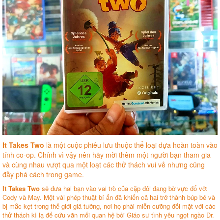
It Takes Two
là một cuộc phiêu lưu thuộc thể loại dựa hoàn toàn vào
tính co-op. Chính vì vậy nên hãy mời thêm một người bạn tham gia
và cùng nhau vượt qua một loạt các thử thách vui vẻ nhưng cũng
đầy phá cách trong game.
It Takes Two
sẽ đưa hai bạn vào vai trò của cặp đôi đang bờ vực đổ vỡ:
Cody và May. Một vài phép thuật bí ẩn đã khiến cả hai trở thành búp bê và
bị mắc kẹt trong thế giới giả tưởng, nơi họ phải miễn cưỡng đối mặt với các
thử thách kì lạ để cứu vãn mối quan hệ bởi Giáo sư tình yêu ngọt ngào Dr.