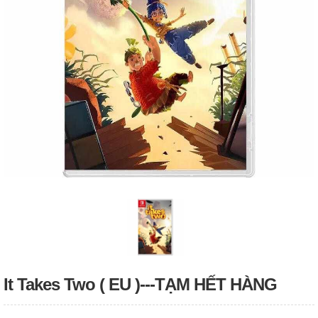
It Takes Two ( EU )---TẠM HẾT HÀNG