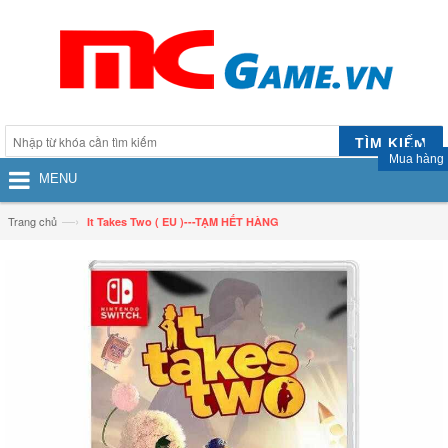
TÌM KIẾM
Mua hàng
MENU
—›
Trang chủ
It Takes Two ( EU )---TẠM HẾT HÀNG