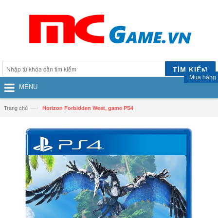
TÌM KIẾM
Mua hàng
MENU
—›
Trang chủ
Horizon Forbidden West, game PS4