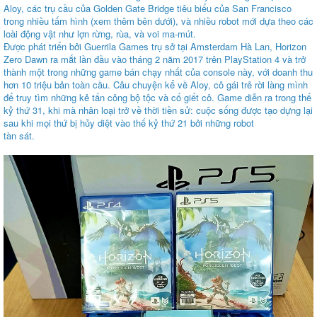
Aloy, các trụ cầu của Golden Gate Bridge tiêu biểu của San Francisco
trong nhiều tấm hình (xem thêm bên dưới), và nhiều robot mới dựa theo các
loài động vật như lợn rừng, rùa, và voi ma-mút.
Được phát triển bởi Guerrila Games trụ sở tại Amsterdam Hà Lan, Horizon
Zero Dawn ra mắt lần đầu vào tháng 2 năm 2017 trên PlayStation 4 và trở
thành một trong những game bán chạy nhất của console này, với doanh thu
hơn 10 triệu bản toàn cầu. Câu chuyện kể về Aloy, cô gái trẻ rời làng mình
để truy tìm những kẻ tấn công bộ tộc và cố giết cô. Game diễn ra trong thế
kỷ thứ 31, khi mà nhân loại trở về thời tiền sử: cuộc sống được tạo dựng lại
sau khi mọi thứ bị hủy diệt vào thế kỷ thứ 21 bởi những robot
tàn sát.