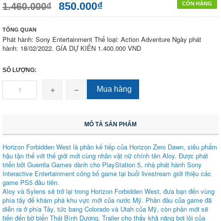
850.000₫
CÒN HÀNG
1.460.000₫
TỔNG QUAN
Phát hành: Sony Entertainment Thể loại: Action Adventure Ngày phát
hành: 18/02/2022. GÍA DỰ KIẾN 1.400.000 VND
SỐ LƯỢNG:
Mua hàng
MÔ TẢ SẢN PHẨM
Horizon Forbidden West là phần kế tiếp của Horizon Zero Dawn, siêu phẩm
hậu tận thế với thế giới mới cùng nhân vật nữ chính tên Aloy. Được phát
triển bởi Guerrila Games dành cho PlayStation 5, nhà phát hành Sony
Interactive Entertainment công bố game tại buổi livestream giới thiệu các
game PS5 đầu tiên.
Aloy và Sylens sẽ trở lại trong Horizon Forbidden West, đưa bạn đến vùng
phía tây để khám phá khu vực mới của nước Mỹ. Phần đầu của game đã
diễn ra ở phía Tây, tức bang Colorado và Utah của Mỹ, còn phần mới sẽ
tiến đến bờ biển Thái Bình Dương. Trailer cho thấy khả năng bơi lội của