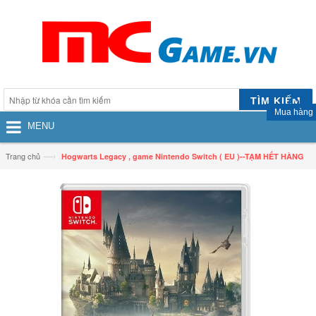
TÌM KIẾM
Mua hàng
MENU
—›
Trang chủ
Hogwarts Legacy , game Nintendo Switch ( EU )--TẠM HẾT HÀNG