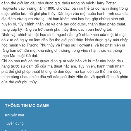
cảnh thế giới lần đầu tiên được giới thiệu trong bộ sách Harry Potter,
Hogwarts vào những năm 1800. Giờ đây, bạn có thể tự do hành động trong
cuộc phiêu lưu thế giới phù thủy. Dẫn bạn vào một cuộc hành trình qua các
địa điểm vừa quen vừa lạ, khi bạn khám phá hay bắt gặp những sinh vật
huyền bí, tùy chỉnh nhân vật và chế tạo độc dược, thành thạo phép thuật,
nâng cấp kỹ năng và trở thành phù thủy theo cách bạn hướng tới.
Nhân vật chính là một học sinh, người nắm giữ chìa khóa của một bí mật
cổ xưa có nguy cơ làm đảo lộn thế giới phù thủy. Nhận được giấy mời nhập
học muộn vào Trường Phù thủy và Pháp sư Hogwarts, và họ phát hiện ra
rằng bạn sở hữu một khả năng dị thường trong việc nhận thức và thông
thạo Ma thuật Cổ đại.
Chỉ có bạn mới có thể quyết định giữa việc bảo vệ bí mật này hoặc đầu
hàng trước sự cám dỗ của ma thuật hắc ám. Tuy nhiên, hành trình khám
phá thế giới phép thuật không hề đơn đọc, mà bạn còn có thể tìm đồng
minh cùng nhau chiến đấu với các phù thủy Hắc ám và quyết định số phận
của thế giới phù thủy.
THÔNG TIN MC GAME
Khuyến mại
Tuyển dụng