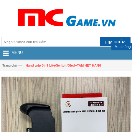
TÌM KIẾM
Mua hàng
MENU
—›
Trang chủ
Hand grip 3in1 Lite/Switch/Oled--TẠM HẾT HÀNG