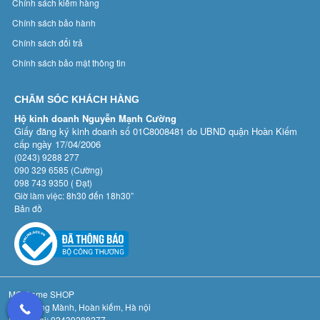
Chính sách kiểm hàng
Chính sách bảo hành
Chính sách đổi trả
Chính sách bảo mật thông tin
CHĂM SÓC KHÁCH HÀNG
Hộ kinh doanh Nguyễn Mạnh Cường
Giấy đăng ký kinh doanh số 01C8008481 do UBND quận Hoàn Kiếm
cấp ngày 17/04/2006
(0243) 9288 277
090 329 6585 (Cường)
098 743 9350 ( Đạt)
Giờ làm việc: 8h30 đến 18h30”
Bản đồ
MC Game SHOP
Số 3 Hàng Mành, Hoàn kiếm, Hà nội
Điệnthoại: 02439288277