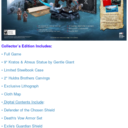
Collector’s Edition Includes:
• Full Game
• 9" Kratos & Atreus Statue by Gentle Giant
• Limited Steelbook Case
• 2" Huldra Brothers Carvings
• Exclusive Lithograph
• Cloth Map
•
Digital Contents Include
:
• Defender of the Chosen Shield
• Death's Vow Armor Set
• Exile's Guardian Shield