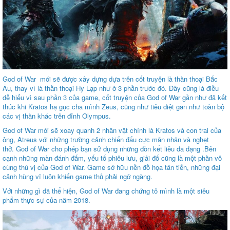
God of War mới sẽ được xây dựng dựa trên cốt truyện là thần thoại Bắc
Âu, thay vì là thần thoại Hy Lạp như ở 3 phần trước đó. Đây cũng là điều
dễ hiểu vì sau phần 3 của game, cốt truyện của God of War gần như đã kết
thúc khi Kratos hạ gục cha mình Zeus, cũng như tiêu diệt gần như toàn bộ
các vị thần khác trên đỉnh Olympus.
God of War mới sẽ xoay quanh 2 nhân vật chính là Kratos và con trai của
ông, Atreus với những trường cảnh chiến đấu cực mãn nhãn và nghẹt
thở. God of War cho phép bạn sử dụng những đòn kết liễu đa dạng .Bên
cạnh những màn đánh đấm, yếu tố phiêu lưu, giải đố cũng là một phần vô
cùng thú vị của God of War. Game sở hữu nền đồ họa tân tiến, những đại
cảnh hùng vĩ luôn khiến game thủ phải ngỡ ngàng.
Với những gì đã thể hiện, God of War đang chứng tỏ mình là một siêu
phẩm thực sự của năm 2018.