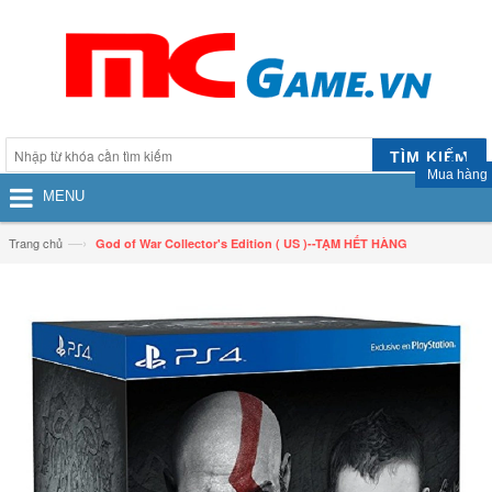
TÌM KIẾM
Mua hàng
MENU
—›
Trang chủ
God of War Collector's Edition ( US )--TẠM HẾT HÀNG