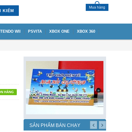
Mua hàng
M KIẾM
NTENDO WII
PSVITA
XBOX ONE
XBOX 360
ÒN HÀNG
SẢN PHẨM BÁN CHẠY