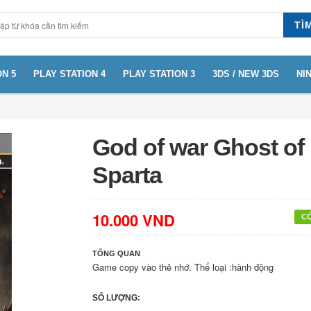
TÌ
N 5
PLAY STATION 4
PLAY STATION 3
3DS / NEW 3DS
NI
God of war Ghost of
Sparta
10.000 VND
C
TỔNG QUAN
Game copy vào thẻ nhớ. Thể loại :hành động
SỐ LƯỢNG: