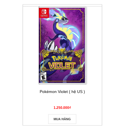
Pokémon Violet ( hệ US )
Thẻ Pokém
Masque
1.250.000₫
MUA HÀNG