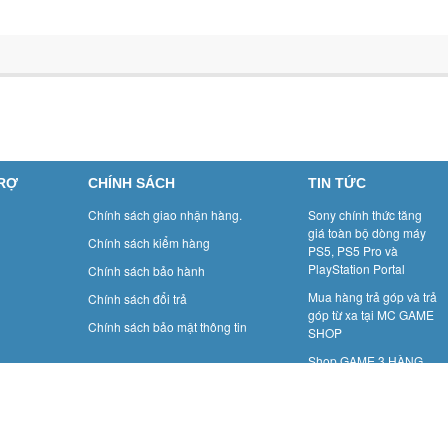
TRỢ
CHÍNH SÁCH
TIN TỨC
Chính sách giao nhận hàng.
Sony chính thức tăng
giá toàn bộ dòng máy
Chính sách kiểm hàng
PS5, PS5 Pro và
PlayStation Portal
Chính sách bảo hành
Mua hàng trả góp và trả
Chính sách đổi trả
góp từ xa tại MC GAME
Chính sách bảo mật thông tin
SHOP
Shop GAME 3 HÀNG
MÀNH: GAME BOY- Một
thời để nhớ.