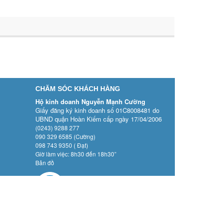
CHĂM SÓC KHÁCH HÀNG
Hộ kinh doanh Nguyễn Mạnh Cường
Giấy đăng ký kinh doanh số 01C8008481 do
UBND quận Hoàn Kiếm cấp ngày 17/04/2006
(0243) 9288 277
090 329 6585 (Cường)
098 743 9350 ( Đạt)
Giờ làm việc: 8h30 đến 18h30”
Bản đồ