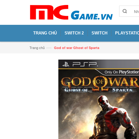
TRANG CHỦ
SWITCH 2
SWITCH
PLAYSTATIO
—›
Trang chủ
God of war Ghost of Sparta