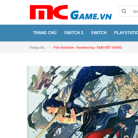
TRANG CHỦ
SWITCH 2
SWITCH
PLAYSTATIO
—›
Trang chủ
Fire Emblem: Awakening--TẠM HẾT HÀNG