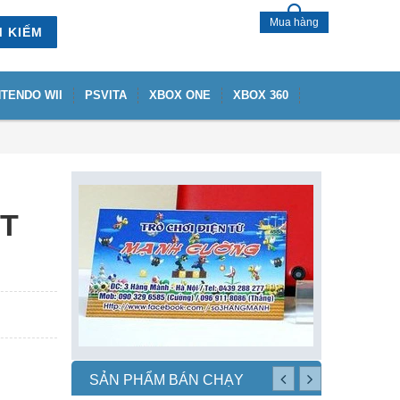
Mua hàng
M KIẾM
NTENDO WII
PSVITA
XBOX ONE
XBOX 360
ẾT
SẢN PHẨM BÁN CHẠY