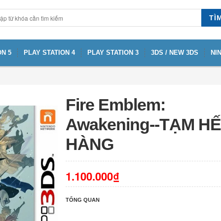
TÌ
N 5
PLAY STATION 4
PLAY STATION 3
3DS / NEW 3DS
NI
Fire Emblem:
Awakening--TẠM H
HÀNG
1.100.000₫
TỔNG QUAN