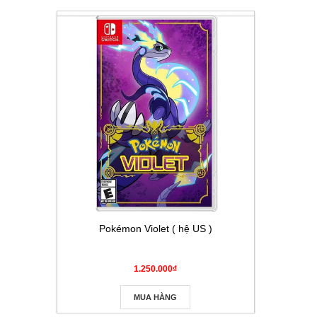
Pokémon Violet ( hệ US )
Thẻ Pokém
Masque
1.250.000₫
MUA HÀNG