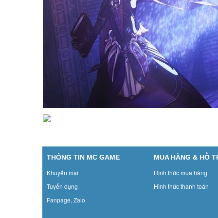
THÔNG TIN MC GAME
MUA HÀNG & HỖ 
Khuyến mại
Hình thức mua hàng
Tuyển dụng
Hình thức thanh toán
Fanpage, Zalo