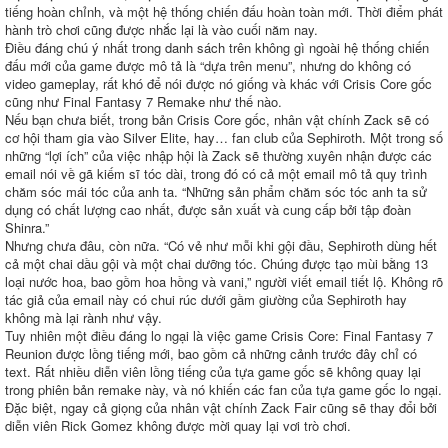
tiếng hoàn chỉnh, và một hệ thống chiến đấu hoàn toàn mới. Thời điểm phát
hành trò chơi cũng được nhắc lại là vào cuối năm nay.
Điều đáng chú ý nhất trong danh sách trên không gì ngoài hệ thống chiến
đấu mới của game được mô tả là “dựa trên menu”, nhưng do không có
video gameplay, rất khó để nói được nó giống và khác với Crisis Core gốc
cũng như Final Fantasy 7 Remake như thế nào.
Nếu bạn chưa biết, trong bản Crisis Core gốc, nhân vật chính Zack sẽ có
cơ hội tham gia vào Silver Elite, hay… fan club của Sephiroth. Một trong số
những “lợi ích” của việc nhập hội là Zack sẽ thường xuyên nhận được các
email nói về gã kiếm sĩ tóc dài, trong đó có cả một email mô tả quy trình
chăm sóc mái tóc của anh ta. “Những sản phẩm chăm sóc tóc anh ta sử
dụng có chất lượng cao nhất, được sản xuất và cung cấp bởi tập đoàn
Shinra.”
Nhưng chưa đâu, còn nữa. “Có vẻ như mỗi khi gội đầu, Sephiroth dùng hết
cả một chai dầu gội và một chai dưỡng tóc. Chúng được tạo mùi bằng 13
loại nước hoa, bao gồm hoa hồng và vani,” người viết email tiết lộ. Không rõ
tác giả của email này có chui rúc dưới gầm giường của Sephiroth hay
không mà lại rành như vậy.
Tuy nhiên một điều đáng lo ngại là việc game Crisis Core: Final Fantasy 7
Reunion được lồng tiếng mới, bao gồm cả những cảnh trước đây chỉ có
text. Rất nhiều diễn viên lồng tiếng của tựa game gốc sẽ không quay lại
trong phiên bản remake này, và nó khiến các fan của tựa game gốc lo ngại.
Đặc biệt, ngay cả giọng của nhân vật chính Zack Fair cũng sẽ thay đổi bởi
diễn viên Rick Gomez không được mời quay lại vơi trò chơi.