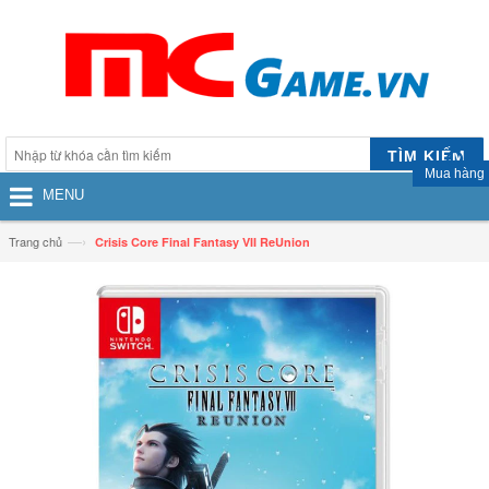
TÌM KIẾM
Mua hàng
MENU
—›
Trang chủ
Crisis Core Final Fantasy VII ReUnion