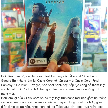
Hồi giữa tháng 6, các fan của Final Fantasy đã bất ngờ được nghe tin
Square Enix đang làm lại Crisis Core với tên gọi mới Crisis Core: Final
Fantasy 7 Reunion. Bây giờ, nhà phát hành này tiếp tục công bố thêm một
số chi tiết mới của trò chơi, bao gồm hệ thống chiến đấu và những tính
năng mới.
Bản làm lại của Crisis Core sẽ có một loạt tính năng mới bao gồm hệ thống
camera được nâng cấp, nhân vật sẽ có chuyển động mượt mà hơn, giao
diện được tối ưu hóa, nhạc nền mới do Takeharu Ishimoto thực hiện, lồng