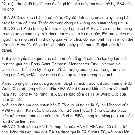
22, mặc dù nó đã bị giới hạn ở các phiên bản máy console thế hệ PS4 của
trò chơi.
FIFA 23 được xác nhận là có hỗ trợ đầy đủ tính năng cross-play trong hầu
hết các chế độ chơi. Trước đó cộng đồng đã không có nhiều thông tin về
FIFA 23 vì EA đã không tổ chức cuộc họp báo EA Play Live mùa hè thông
thường trong năm nay. Với đoạn trailer giới thiệu mới này, EA mang đến cho
người hâm mộ cái nhìn thoáng qua về lối chơi, đồ họa, bình luận và hơn thế
nữa của FIFA 23, đồng thời xác nhận ngày phát hành đã định của tựa
game.
Trailer chủ yếu bao gồm các cầu thủ nổi tiếng từ ​​các câu lạc bộ lớn nhất
trên thế giới như Paris Saint-Germain, Manchester City, Liverpool và
Chelsea,… thể hiện kỹ năng rê dắt ấn tượng của họ, đặt trọng tâm vào
công nghệ HyperMotion2 được nâng cấp và chất lượng hoạt ảnh.
Video cũng giới thiệu qua giao diện đá phạt mới, trước khi xác nhận chế độ
World Cup sẽ trùng với giải đấu FIFA World Cup dự kiến diễn ra vào cuối
năm nay. Công ty nói rằng FIFA 23 sẽ bao gồm cả FIFA World Cup của
nam lẫn nữ.
Ngôi sao ảnh bìa cho phiên bản FIFA cuối cùng sẽ là Kylian Mbappe của
PSG và Sam Kerr của Chelsea. Kerr trở thành cầu thủ nữ đầu tiên xuất
hiện trên cover toàn cầu của một trò chơi FIFA, trong khi Mbappe xuất hiện
lần thứ ba liên tiếp.
FIFA 23 đánh dấu sự kết thúc hợp tác của EA với FIFA sau 30 năm. Trò
chơi bóng đá tiếp theo của EA sẽ được gọi là EA Sports FC, với phần lớn