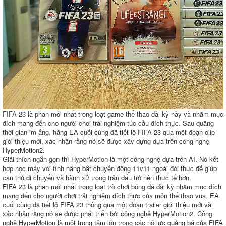
FIFA 23 là phần mới nhất trong loạt game thể thao dài kỳ này và nhằm mục
đích mang đến cho người chơi trải nghiệm túc cầu đích thực. Sau quãng
thời gian im ắng, hãng EA cuối cùng đã tiết lộ FIFA 23 qua một đoạn clip
giới thiệu mới, xác nhận rằng nó sẽ được xây dựng dựa trên công nghệ
HyperMotion2.
Giải thích ngắn gọn thì HyperMotion là một công nghệ dựa trên AI. Nó kết
hợp học máy với tính năng bắt chuyển động 11v11 ngoài đời thực để giúp
cầu thủ di chuyển và hành xử trong trận đấu trở nên thực tế hơn.
FIFA 23 là phần mới nhất trong loạt trò chơi bóng đá dài kỳ nhằm mục đích
mang đến cho người chơi trải nghiệm đích thực của môn thể thao vua. EA
cuối cùng đã tiết lộ FIFA 23 thông qua một đoạn trailer giới thiệu mới và
xác nhận rằng nó sẽ được phát triển bởi công nghệ HyperMotion2. Công
nghệ HyperMotion là một trọng tâm lớn trong các nỗ lực quảng bá của FIFA