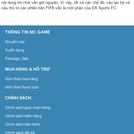
nội dung trò chơi vẫn giữ nguyên. Vì vậy, tất cả các chế độ, câu lạc bộ và
cầu thủ từ các phiên bản FIFA vẫn là một phần của EA Sports FC.
THÔNG TIN MC GAME
Khuyến mại
Tuyển dụng
Fanpage, Zalo
MUA HÀNG & HỖ TRỢ
Hình thức mua hàng
Hình thức thanh toán
CHÍNH SÁCH
Chính sách giao nhận hàng.
Chính sách kiểm hàng
Chính sách bảo hành
Chính sách đổi trả