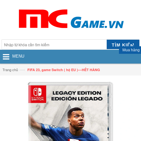
TÌM KIẾM
Mua hàng
MENU
—›
Trang chủ
FIFA 23, game Switch ( hệ EU )---HẾT HÀNG