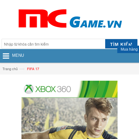
TÌM KIẾM
Mua hàng
MENU
—›
Trang chủ
FIFA 17