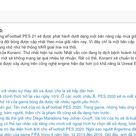
0:
n rằng eFootball PES 21 sẽ được phát hành dưới dạng một bản nâng cấp mùa gi
 và đội bóng được cập nhật theo mùa giải năm nay. Vì đây chỉ là một bản cậ
ăng nhỏ như hệ thống VAR goal line mà thôi.
 của Konami. Thứ nhất hiện tại nước Nhật vẫn còn đang bị dịch bệnh hoành hà
ới sẽ không mang lại quá nhiều lợi nhuận. Rất có thể, Konami sẽ chuẩn bị m
i được xây dựng trên công nghệ engine hiện đại hơn (có khả năng là Unreal E
với nhiều sự thay đổi và được cho là sẽ hấp dẫn hơn.
 chính thức trở lại vào ngày 10/9. Ở các nước châu Á, PES 2020 sẽ ra mắt 
hứ 19 của game bóng đá được rất nhiều người yêu thích.
 ở tên gọi. Tên mới của nó là eFootball PES 2020. Trong game, những hiệu ứng
g, kèm người, thậm chí là phạm lỗi cũng sẽ đa dạng hơn trước.
g đá thế giới như Diego Maradona hay Johan Cruyff. Vai trò của họ sẽ là hu
 có thể tạo nhân vật riêng cho mình với ngoại hình tự chọn để sử dụng, tươn
vai trò đại diện hình ảnh cho eFootball PES 2020. Ngôi sao người Argentina đ
i diện của game FIFA trong 4 năm liền, từ 2013 đến 2016. Giờ đây, anh đã t