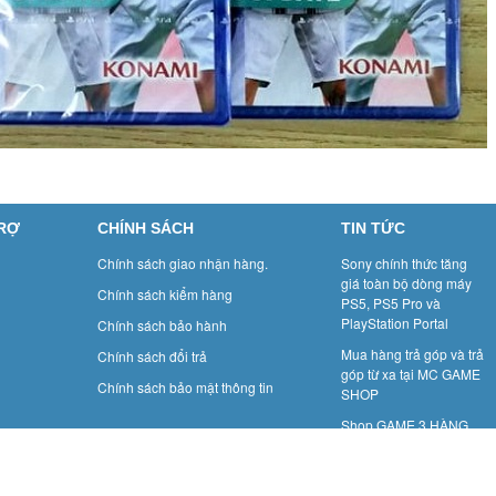
TRỢ
CHÍNH SÁCH
TIN TỨC
Chính sách giao nhận hàng.
Sony chính thức tăng
giá toàn bộ dòng máy
Chính sách kiểm hàng
PS5, PS5 Pro và
PlayStation Portal
Chính sách bảo hành
Mua hàng trả góp và trả
Chính sách đổi trả
góp từ xa tại MC GAME
Chính sách bảo mật thông tin
SHOP
Shop GAME 3 HÀNG
MÀNH: GAME BOY- Một
thời để nhớ.