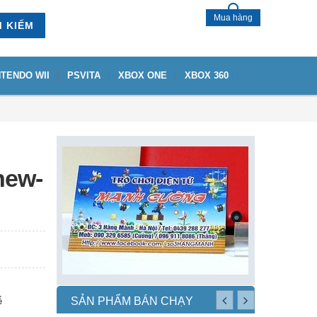
Mua hàng
M KIẾM
NTENDO WII
PSVITA
XBOX ONE
XBOX 360
new-
ể
SẢN PHẨM BÁN CHẠY