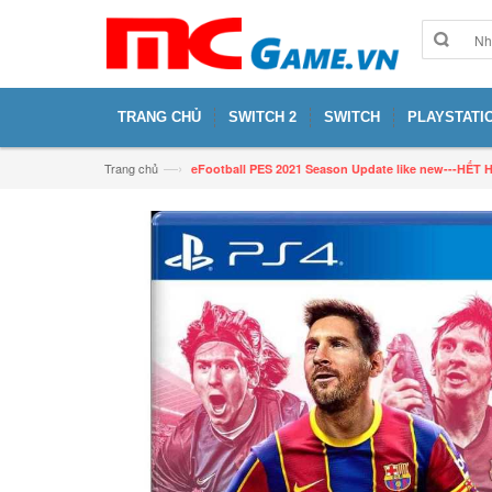
TRANG CHỦ
SWITCH 2
SWITCH
PLAYSTATIO
—›
Trang chủ
eFootball PES 2021 Season Update like new---HẾT