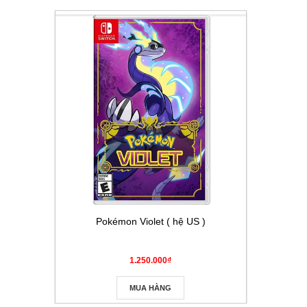
Pokémon Violet ( hệ US )
Thẻ Pokém
Masque
1.250.000₫
MUA HÀNG