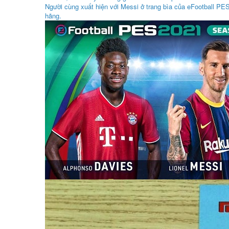
Người cùng xuất hiện với Messi ở trang bìa của eFootball PE
hãng.