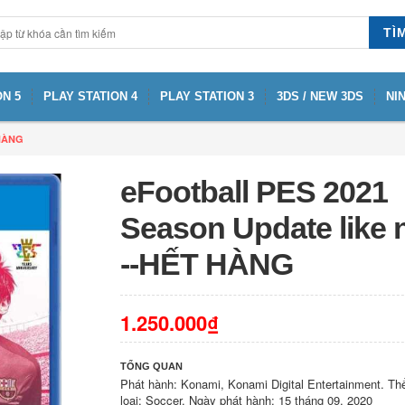
TÌ
N 5
PLAY STATION 4
PLAY STATION 3
3DS / NEW 3DS
NI
 HÀNG
eFootball PES 2021
Season Update like 
--HẾT HÀNG
1.250.000₫
TỔNG QUAN
Phát hành: Konami, Konami Digital Entertainment. Th
loại: Soccer. Ngày phát hành: 15 tháng 09, 2020