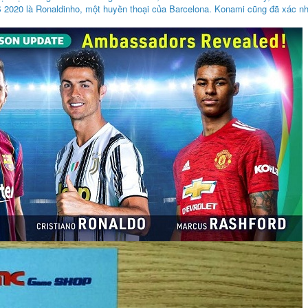
S 2020 là Ronaldinho, một huyền thoại của Barcelona. Konami cũng đã xác nhậ