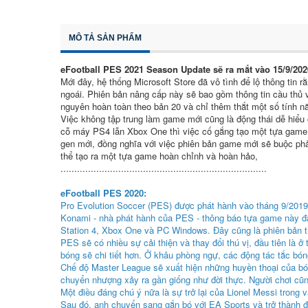
MÔ TẢ SẢN PHẨM
eFootball PES 2021 Season Update sẽ ra mắt vào 15/9/202
Mới đây, hệ thống Microsoft Store đã vô tình để lộ thông ti
ngoái. Phiên bản nâng cấp này sẽ bao gồm thông tin cầu thủ
nguyên hoàn toàn theo bản 20 và chỉ thêm thắt một số tính n
Việc không tập trung làm game mới cũng là động thái dễ hiểu
cỗ máy PS4 lẫn Xbox One thì việc cố gắng tạo một tựa game m
gen mới, đồng nghĩa với việc phiên bản game mới sẽ buộc phả
thể tạo ra một tựa game hoàn chỉnh và hoàn hảo,
...........................................................................
eFootball PES 2020:
Pro Evolution Soccer (PES) được phát hành vào tháng 9/2019 
Konami - nhà phát hành của PES - thông báo tựa game này đã
Station 4, Xbox One và PC Windows. Đây cũng là phiên bản t
PES sẽ có nhiều sự cải thiện và thay đổi thú vị, đầu tiên là
bóng sẽ chi tiết hơn. Ở khâu phòng ngự, các động tác tắc bón
Chế độ Master League sẽ xuất hiện những huyền thoại của bón
chuyển nhượng xảy ra gần giống như đời thực. Người chơi cũng
Một điều đáng chú ý nữa là sự trở lại của Lionel Messi trong 
Sau đó, anh chuyển sang gắn bó với EA Sports và trở thành đạ