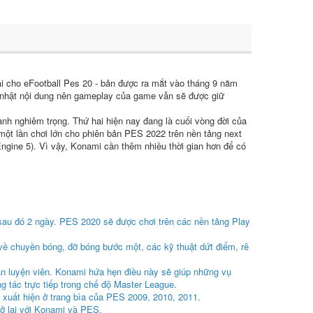
ải cho eFootball Pes 20 - bản được ra mắt vào tháng 9 năm
p nhật nội dung nên gameplay của game vẫn sẽ được giữ
nh nghiêm trọng. Thứ hai hiện nay đang là cuối vòng đời của
ột lần chơi lớn cho phiên bản PES 2022 trên nền tảng next
ngine 5). Vì vậy, Konami cần thêm nhiều thời gian hơn để có
sau đó 2 ngày. PES 2020 sẽ được chơi trên các nền tảng Play
 về chuyền bóng, đỡ bóng bước một, các kỹ thuật dứt điểm, rê
ấn luyện viên. Konami hứa hẹn điều này sẽ giúp những vụ
g tác trực tiếp trong chế độ Master League.
ã xuất hiện ở trang bìa của PES 2009, 2010, 2011.
rở lại với Konami và PES.