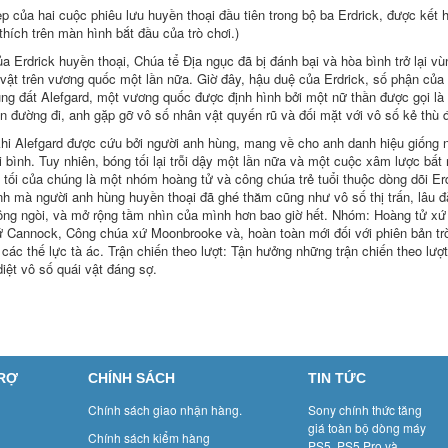
của hai cuộc phiêu lưu huyền thoại đầu tiên trong bộ ba Erdrick, được kết
ích trên màn hình bắt đầu của trò chơi.)
drick huyền thoại, Chúa tể Địa ngục đã bị đánh bại và hòa bình trở lại vùn
i vật trên vương quốc một lần nữa. Giờ đây, hậu duệ của Erdrick, số phận của 
ùng đất Alefgard, một vương quốc được định hình bởi một nữ thần được gọi l
n đường đi, anh gặp gỡ vô số nhân vật quyến rũ và đối mặt với vô số kẻ thù 
i Alefgard được cứu bởi người anh hùng, mang về cho anh danh hiệu giống nh
 bình. Tuy nhiên, bóng tối lại trỗi dậy một lần nữa và một cuộc xâm lược bất 
 tối của chúng là một nhóm hoàng tử và công chúa trẻ tuổi thuộc dòng dõi Erd
nh mà người anh hùng huyền thoại đã ghé thăm cũng như vô số thị trấn, lâu đà
ng ngòi, và mở rộng tầm nhìn của mình hơn bao giờ hết. Nhóm: Hoàng tử xứ M
ứ Cannock, Công chúa xứ Moonbrooke và, hoàn toàn mới đối với phiên bản tr
 các thế lực tà ác. Trận chiến theo lượt: Tận hưởng những trận chiến theo lư
diệt vô số quái vật đáng sợ.
TRỢ
CHÍNH SÁCH
TIN TỨC
Chính sách giao nhận hàng.
Sony chính thức tăng
giá toàn bộ dòng máy
Chính sách kiểm hàng
PS5, PS5 Pro và