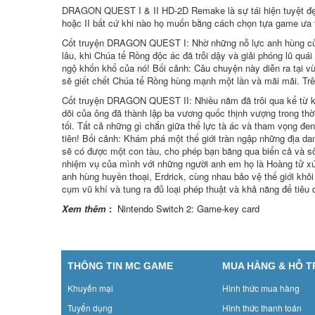
DRAGON QUEST I & II HD-2D Remake là sự tái hiện tuyệt đẹp 
hoặc II bất cứ khi nào họ muốn bằng cách chọn tựa game ưa th
Cốt truyện DRAGON QUEST I: Nhờ những nỗ lực anh hùng của Er
lâu, khi Chúa tể Rồng độc ác đã trỗi dậy và giải phóng lũ quá
ngộ khốn khổ của nó! Bối cảnh: Câu chuyện này diễn ra tại v
sẽ giết chết Chúa tể Rồng hùng mạnh một lần và mãi mãi. Trê
Cốt truyện DRAGON QUEST II: Nhiều năm đã trôi qua kể từ kh
dõi của ông đã thành lập ba vương quốc thịnh vượng trong thời
tối. Tất cả những gì chắn giữa thế lực tà ác và tham vọng đen
tiên! Bối cảnh: Khám phá một thế giới tràn ngập những địa da
sẽ có được một con tàu, cho phép bạn băng qua biển cả và sô
nhiệm vụ của mình với những người anh em họ là Hoàng tử x
anh hùng huyền thoại, Erdrick, cùng nhau bảo vệ thế giới khỏi
cụm vũ khí và tung ra đủ loại phép thuật và khả năng để tiêu 
Xem thêm
:
Nintendo Switch 2: Game-key card
THÔNG TIN MC GAME
MUA HÀNG & HỖ 
Khuyến mại
Hình thức mua hàng
Tuyển dụng
Hình thức thanh toán