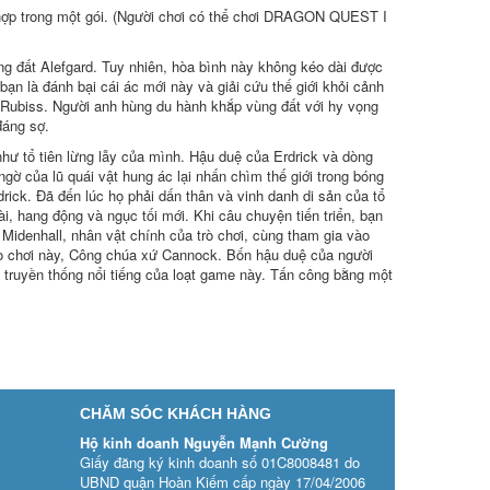
 hợp trong một gói. (Người chơi có thể chơi DRAGON QUEST I
g đất Alefgard. Tuy nhiên, hòa bình này không kéo dài được
bạn là đánh bại cái ác mới này và giải cứu thế giới khỏi cảnh
à Rubiss. Người anh hùng du hành khắp vùng đất với hy vọng
đáng sợ.
ư tổ tiên lừng lẫy của mình. Hậu duệ của Erdrick và dòng
ngờ của lũ quái vật hung ác lại nhấn chìm thế giới trong bóng
rick. Đã đến lúc họ phải dấn thân và vinh danh di sản của tổ
i, hang động và ngục tối mới. Khi câu chuyện tiến triển, bạn
idenhall, nhân vật chính của trò chơi, cùng tham gia vào
ò chơi này, Công chúa xứ Cannock. Bốn hậu duệ của người
ợt truyền thống nổi tiếng của loạt game này. Tấn công bằng một
CHĂM SÓC KHÁCH HÀNG
Hộ kinh doanh Nguyễn Mạnh Cường
Giấy đăng ký kinh doanh số 01C8008481 do
UBND quận Hoàn Kiếm cấp ngày 17/04/2006