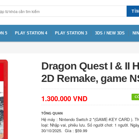
TÌ
N 5
PLAY STATION 4
PLAY STATION 3
3DS / NEW 3DS
NI
Dragon Quest I & II 
2D Remake, game N
1.300.000 VND
C
TỔNG QUAN
Hệ máy : Nintendo Switch 2 *(GAME-KEY CARD ). T
loại: Nhập vai, phiêu lưu. Số người chơi: 1 người. Ngà
30/10/2025. Gía : $59.99