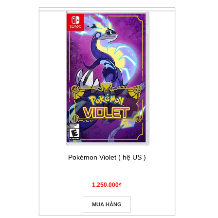
Pokémon Violet ( hệ US )
Thẻ Pokém
Masque
1.250.000₫
MUA HÀNG