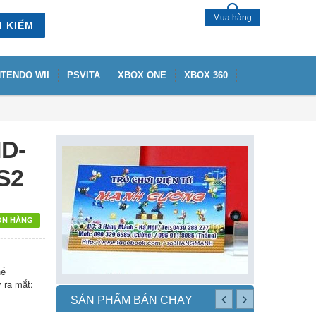
Mua hàng
M KIẾM
NTENDO WII
PSVITA
XBOX ONE
XBOX 360
HD-
S2
ÒN HÀNG
hể
y ra mắt:
SẢN PHẨM BÁN CHẠY