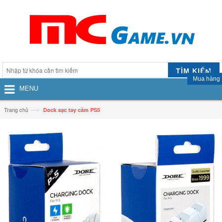
TÌM KIẾM
Mua hàng
MENU
—›
Trang chủ
Dock sạc tay cầm PS5