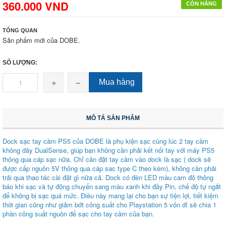
360.000 VND
CÒN HÀNG
TỔNG QUAN
Sản phẩm mới của DOBE.
SỐ LƯỢNG:
Mua hàng
MÔ TẢ SẢN PHẨM
Dock sạc tay cầm PS5 của DOBE là phụ kiện sạc cùng lúc 2 tay cầm
không dây DualSense, giúp bạn không cần phải kết nối tay với máy PS5
thông qua cáp sạc nữa. Chỉ cần đặt tay cầm vào dock là sạc ( dock sẽ
được cấp nguồn 5V thông qua cáp sac type C theo kèm), không cần phải
trải qua thao tác cài đặt gì nữa cả. Dock có đèn LED màu cam đỏ thông
báo khi sạc và tự động chuyển sang màu xanh khi đầy Pin, chế độ tự ngắt
để không bị sạc quá mức.
Điều này mang lại cho bạn sự tiện lợi, tiết kiệm
thời gian cũng như giảm bớt công suất cho Playstation 5 vốn dĩ sẽ chia 1
phần công suất nguồn để sạc cho tay cầm của bạn.