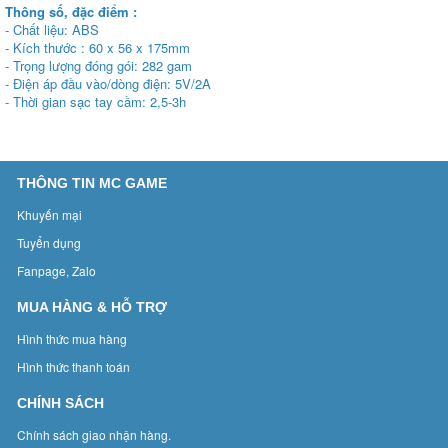
Thông số, đặc điểm :
- Chất liệu: ABS
- Kích thước : 60 x 56 x 175mm
- Trọng lượng đóng gói: 282 gam
- Điện áp đầu vào/dòng điện: 5V/2A
- Thời gian sạc tay cầm: 2,5-3h
THÔNG TIN MC GAME
Khuyến mại
Tuyển dụng
Fanpage, Zalo
MUA HÀNG & HỖ TRỢ
Hình thức mua hàng
Hình thức thanh toán
CHÍNH SÁCH
Chính sách giao nhận hàng.