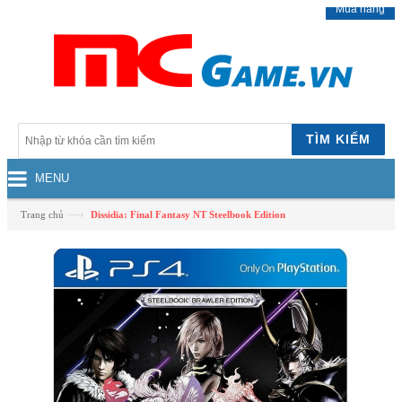
Mua hàng
TÌM KIẾM
MENU
—›
Trang chủ
Dissidia: Final Fantasy NT Steelbook Edition