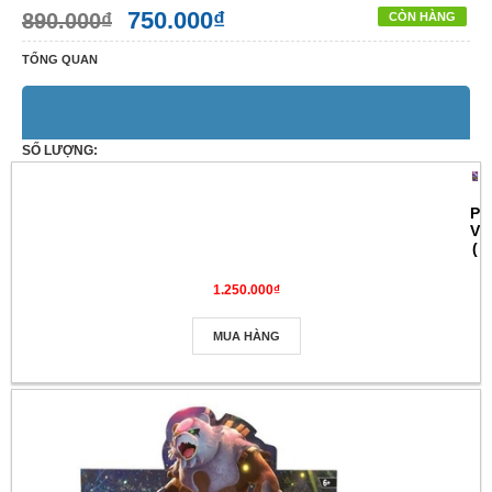
750.000₫
890.000₫
CÒN HÀNG
TỔNG QUAN
SỐ LƯỢNG:
Mua hàng
Po
Vio
(
SẢN PHẨM BÁN CHẠY
hệ
US
1.250.000₫
)
MUA HÀNG