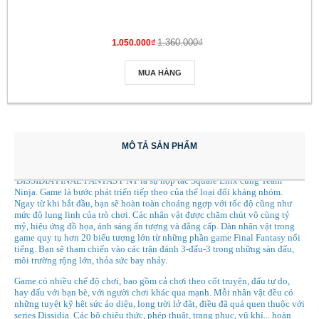
1.360.000₫
1.050.000₫
MUA HÀNG
MÔ TẢ SẢN PHẨM
DISSIDIA FINAL FANTASY NT là sự hợp tác Square Enix cùng Team
Ninja. Game là bước phát triển tiếp theo của thể loại đối kháng nhóm.
Ngay từ khi bắt đầu, bạn sẽ hoàn toàn choáng ngợp với tốc độ cũng như
mức độ lung linh của trò chơi. Các nhân vật được chăm chút vô cùng tỷ
mỷ, hiệu ứng đồ họa, ánh sáng ấn tượng và đẳng cấp. Dàn nhân vật trong
game quy tụ hơn 20 biểu tượng lớn từ những phần game Final Fantasy nổi
tiếng. Bạn sẽ tham chiến vào các trận đánh 3-đấu-3 trong những sàn đấu,
môi trường rộng lớn, thỏa sức bay nhảy.
Game có nhiều chế độ chơi, bao gồm cả chơi theo cốt truyện, đấu tự do,
hay đấu với bạn bè, với người chơi khác qua mạnh. Mỗi nhân vật đều có
những tuyệt kỹ hêt sức ảo diệu, long trời lở đât, điều đã quá quen thuộc với
series Dissidia. Các bộ chiêu thức, phép thuật, trang phục, vũ khí... hoàn