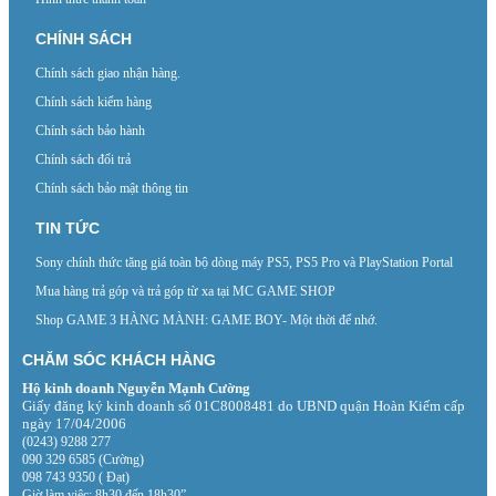
CHÍNH SÁCH
Chính sách giao nhận hàng.
Chính sách kiểm hàng
Chính sách bảo hành
Chính sách đổi trả
Chính sách bảo mật thông tin
TIN TỨC
Sony chính thức tăng giá toàn bộ dòng máy PS5, PS5 Pro và PlayStation Portal
Mua hàng trả góp và trả góp từ xa tại MC GAME SHOP
Shop GAME 3 HÀNG MÀNH: GAME BOY- Một thời để nhớ.
CHĂM SÓC KHÁCH HÀNG
Hộ kinh doanh Nguyễn Mạnh Cường
Giấy đăng ký kinh doanh số 01C8008481 do UBND quận Hoàn Kiếm cấp
ngày 17/04/2006
(0243) 9288 277
090 329 6585 (Cường)
098 743 9350 ( Đạt)
Giờ làm việc: 8h30 đến 18h30”