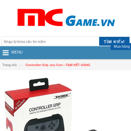
TÌM KIẾM
Mua hàng
MENU
—›
Trang chủ
Controller Grip Joy-Con---TẠM HẾT HÀNG