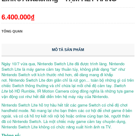
6.400.000₫
TỔNG QUAN
MÔ TẢ SẢN PHẨM
Ngày 10/7 vừa qua, Nintendo Switch Lite đã được trình làng. Nintendo
Switch Lite là máy game cầm tay thuần túy, không phải dạng "lai" như
Nintendo Switch với kích thước nhỏ hơn, dễ dàng mang đi khắp
nơi. Nintendo Switch Lite đơn giản chỉ là rút gọn… toàn bộ những gì có trên
chiếc Switch thông thường và chỉ chừa lại mỗi chế độ cầm tay.
Switch
Lite
bỏ HD Rumble, IR Motion Camera cũng đồng nghĩa là những tựa game
vận động coi như hết đất diễn trên hệ máy này của Nintendo.
Nintendo Switch Lite hỗ trợ hầu hết tất các game Switch có chế độ chơi
handheld mode. Nó mang lại cho bạn thêm các cơ hội để chơi game ở bên
ngoài, và có cả hỗ trợ kết nối nội bộ hoặc online cùng bạn bè, người thân
đã có Nintendo Switch. Là một chiếc máy game cầm tay chuyên dụng,
Nintendo Switch Lite không có chức năng xuất hình ảnh ra TV.
Thông số: