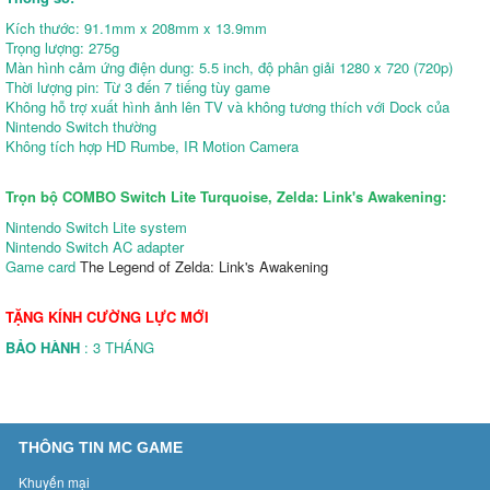
Kích thước: 91.1mm x 208mm x 13.9mm
Trọng lượng: 275g
Màn hình cảm ứng điện dung: 5.5 inch, độ phân giải 1280 x 720 (720p)
Thời lượng pin: Từ 3 đến 7 tiếng tùy game
Không hỗ trợ xuất hình ảnh lên TV và không tương thích với Dock của
Nintendo Switch thường
Không tích hợp HD Rumbe, IR Motion Camera
Trọn bộ COMBO Switch Lite Turquoise, Zelda: Link's Awakening:
Nintendo Switch Lite system
Nintendo Switch AC adapter
Game card
The Legend of Zelda: Link's Awakening
TẶNG KÍNH CƯỜNG LỰC MỚI
BẢO HÀNH
: 3 THÁNG
THÔNG TIN MC GAME
Khuyến mại