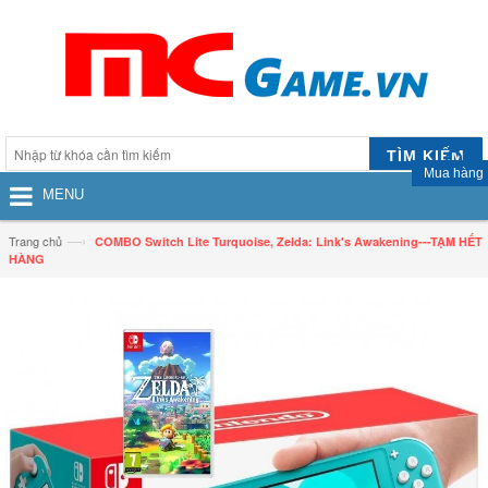
TÌM KIẾM
Mua hàng
MENU
—›
Trang chủ
COMBO Switch Lite Turquoise, Zelda: Link's Awakening---TẠM HẾT
HÀNG