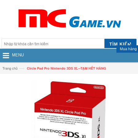
TÌM KIẾM
Mua hàng
MENU
—›
Trang chủ
Circle Pad Pro Nintendo 3DS XL--TẠM HẾT HÀNG