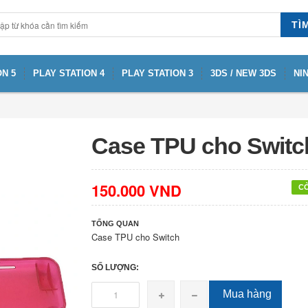
TÌ
N 5
PLAY STATION 4
PLAY STATION 3
3DS / NEW 3DS
NI
Case TPU cho Switc
150.000 VND
C
TỔNG QUAN
Case TPU cho Switch
SỐ LƯỢNG:
Mua hàng