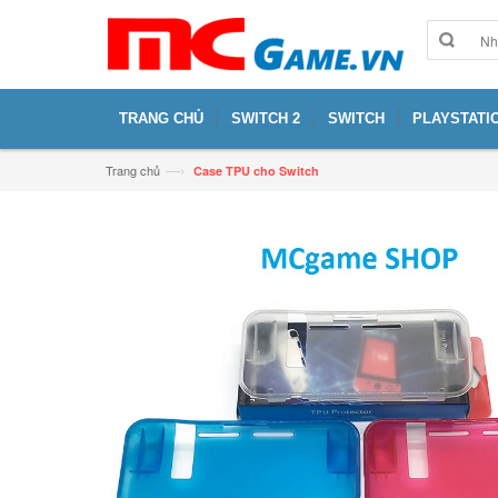
TRANG CHỦ
SWITCH 2
SWITCH
PLAYSTATIO
—›
Trang chủ
Case TPU cho Switch