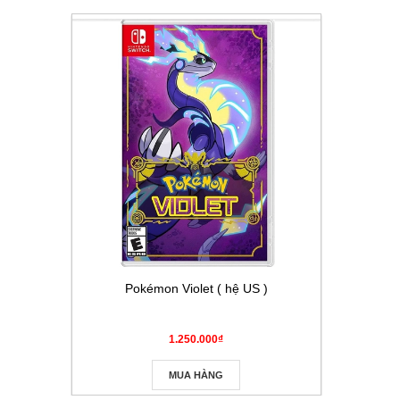
Pokémon Violet ( hệ US )
Thẻ Pokém
Masque
1.250.000₫
MUA HÀNG