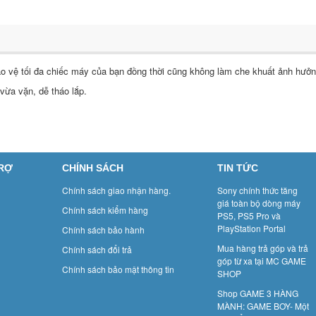
 vệ tối đa chiếc máy của bạn đồng thời cũng không làm che khuất ảnh hưở
 vừa vặn, dễ tháo lắp.
TRỢ
CHÍNH SÁCH
TIN TỨC
Chính sách giao nhận hàng.
Sony chính thức tăng
giá toàn bộ dòng máy
Chính sách kiểm hàng
PS5, PS5 Pro và
PlayStation Portal
Chính sách bảo hành
Mua hàng trả góp và trả
Chính sách đổi trả
góp từ xa tại MC GAME
Chính sách bảo mật thông tin
SHOP
Shop GAME 3 HÀNG
MÀNH: GAME BOY- Một