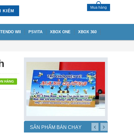
Mua hàng
M KIẾM
NTENDO WII
PSVITA
XBOX ONE
XBOX 360
h
ÒN HÀNG
SẢN PHẨM BÁN CHẠY