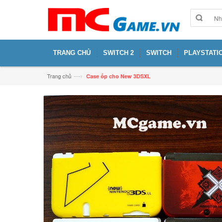
TRANG CHỦ
SWITCH 2
SWITCH
PLAYSTATIO
—›
Trang chủ
Case ốp cho New 3DSXL