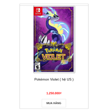
Pokémon Violet ( hệ US )
Thẻ Pokém
Masque
1.250.000₫
MUA HÀNG