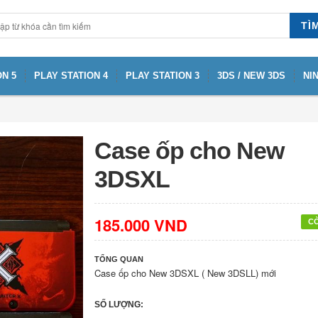
TÌ
N 5
PLAY STATION 4
PLAY STATION 3
3DS / NEW 3DS
NI
Case ốp cho New
3DSXL
185.000 VND
C
TỔNG QUAN
Case ốp cho New 3DSXL ( New 3DSLL) mới
SỐ LƯỢNG: