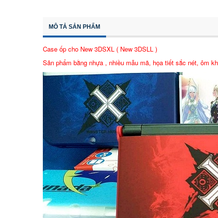
MÔ TẢ SẢN PHẨM
Case ốp cho New 3DSXL ( New 3DSLL )
Sản phẩm bằng nhựa , nhiều mẫu mã, họa tiết sắc nét, ôm k