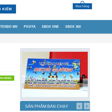
Mua hàng
M KIẾM
NTENDO WII
PSVITA
XBOX ONE
XBOX 360
ÒN HÀNG
SẢN PHẨM BÁN CHẠY