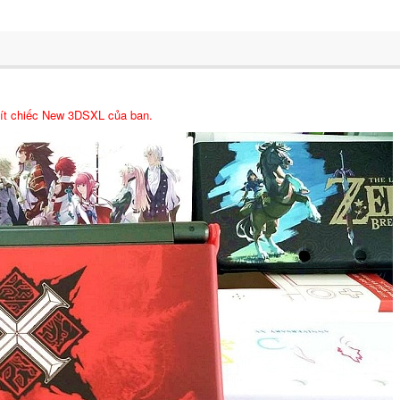
hít chiếc New 3DSXL của ban.