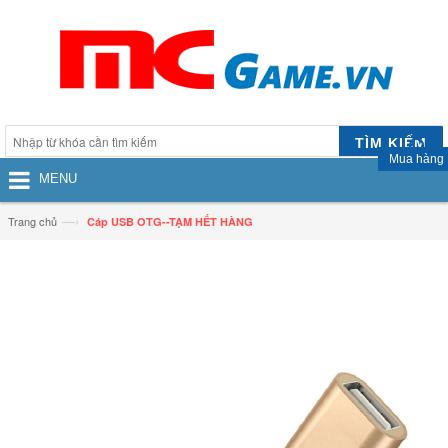
TÌM KIẾM
Mua hàng
MENU
—›
Trang chủ
Cáp USB OTG--TẠM HẾT HÀNG