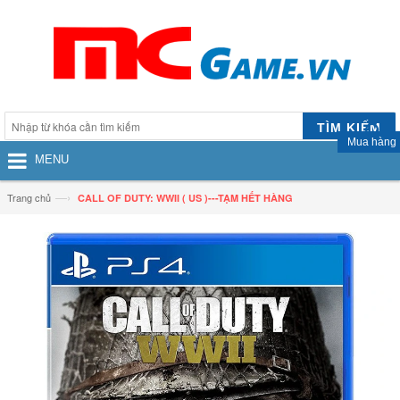
TÌM KIẾM
Mua hàng
MENU
—›
Trang chủ
CALL OF DUTY: WWII ( US )---TẠM HẾT HÀNG