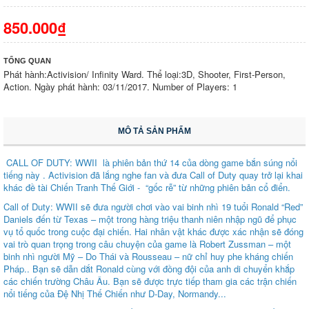
850.000₫
TỔNG QUAN
Phát hành:Activision/ Infinity Ward. Thể loại:3D, Shooter, First-Person,
Action. Ngày phát hành: 03/11/2017. Number of Players: 1
MÔ TẢ SẢN PHẨM
CALL OF DUTY: WWII là phiên bản thứ 14 của dòng game bắn súng nổi
tiếng này . Activision đã lắng nghe fan và đưa Call of Duty quay trở lại khai
khác đề tài Chiến Tranh Thế Giới - “gốc rễ” từ những phiên bản cổ điển.
Call of Duty: WWII sẽ đưa người chơi vào vai binh nhì 19 tuổi Ronald “Red”
Daniels đến từ Texas – một trong hàng triệu thanh niên nhập ngũ để phục
vụ tổ quốc trong cuộc đại chiến. Hai nhân vật khác được xác nhận sẽ đóng
vai trò quan trọng trong câu chuyện của game là Robert Zussman – một
binh nhì người Mỹ – Do Thái và Rousseau – nữ chỉ huy phe kháng chiến
Pháp.. Bạn sẽ dẫn dắt Ronald cùng với đồng đội của anh di chuyển khắp
các chiến trường Châu Âu. Bạn sẽ được trực tiếp tham gia các trận chiến
nổi tiếng của Đệ Nhị Thế Chiến như D-Day, Normandy...