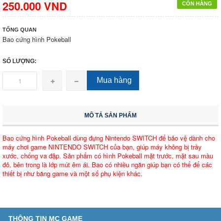
250.000 VND
CÒN HÀNG
TỔNG QUAN
Bao cứng hình Pokeball
SỐ LƯỢNG:
Mua hàng
MÔ TẢ SẢN PHẨM
Bao cứng hình Pokeball dùng đựng Nintendo SWITCH để bảo vệ dành cho
máy chơi game NINTENDO SWITCH của bạn, giúp máy không bị trầy
xước, chống va đập. Sản phẩm có hình Pokeball mặt trước, mặt sau màu
đỏ, bên trong là lớp mút êm ái. Bao có nhiều ngăn giúp bạn có thể để các
thiết bị như băng game và một số phụ kiện khác.
THÔNG TIN MC GAME