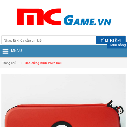
TÌM KIẾM
Mua hàng
MENU
—›
Trang chủ
Bao cứng hình Poke ball