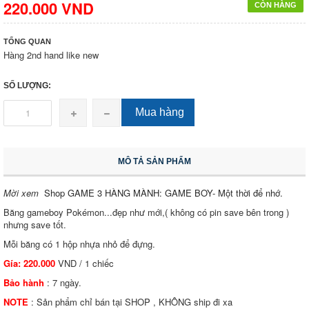
220.000 VND
CÒN HÀNG
TỔNG QUAN
Hàng 2nd hand like new
SỐ LƯỢNG:
Mua hàng
MÔ TẢ SẢN PHẨM
Mời xem
Shop GAME 3 HÀNG MÀNH: GAME BOY- Một thời để nhớ.
Băng gameboy Pokémon...đẹp như mới,( không có pin save bên trong )
nhưng save tốt.
Mỗi băng có 1 hộp nhựa nhỏ để đựng.
Gía: 220.000
VND / 1 chiếc
Bảo hành
: 7 ngày.
NOTE
: Sản phẩm chỉ bán tại SHOP , KHÔNG ship đi xa