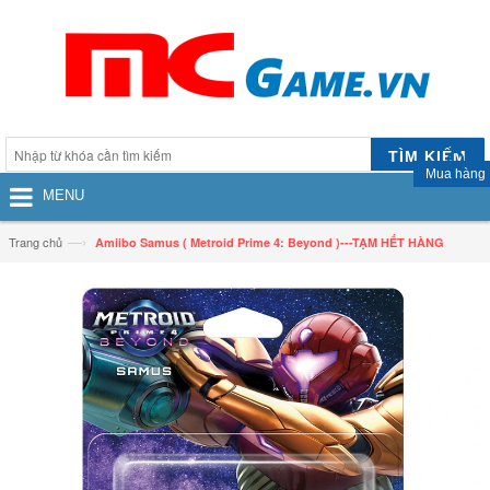
TÌM KIẾM
Mua hàng
MENU
—›
Trang chủ
Amiibo Samus ( Metroid Prime 4: Beyond )---TẠM HẾT HÀNG