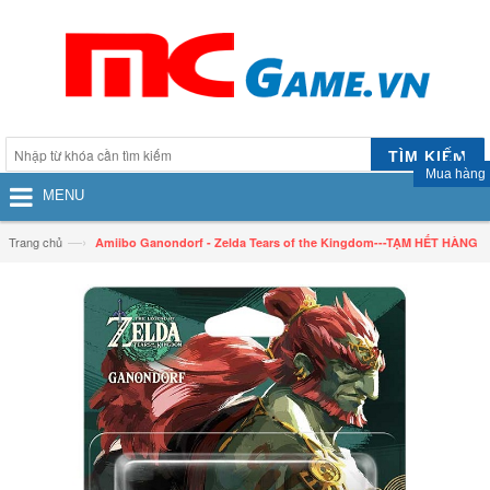
TÌM KIẾM
Mua hàng
MENU
—›
Trang chủ
Amiibo Ganondorf - Zelda Tears of the Kingdom---TẠM HẾT HÀNG