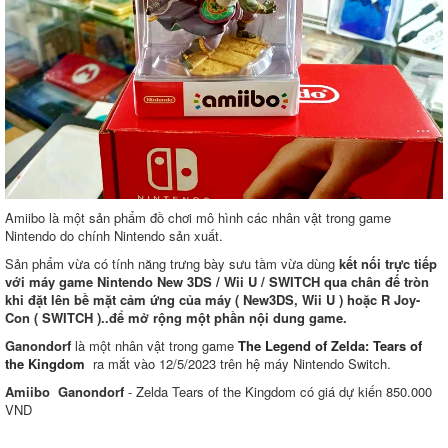
Amiibo là một sản phẩm đồ chơi mô hình các nhân vật trong game
Nintendo do chính Nintendo sản xuất.
Sản phẩm vừa có tính năng trưng bày sưu tầm vừa dùng
kết nối trực tiếp
với máy game Nintendo New 3DS / Wii U / SWITCH qua chân đế tròn
khi đặt lên bề mặt cảm ứng của máy ( New3DS, Wii U ) hoặc R Joy-
Con ( SWITCH )..để mở rộng một phần nội dung game.
Ganondorf
là một nhân vật trong game
The Legend of Zelda: Tears of
the Kingdom
ra mắt vào 12/5/2023 trên hệ máy Nintendo Switch.
Amiibo Ganondorf
- Zelda Tears of the Kingdom có giá dự kiến 850.000
VND