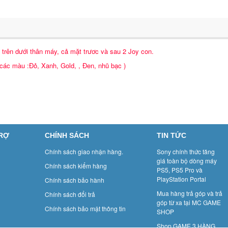
trên dưới thân máy, cả mặt trươc và sau 2 Joy con.
các màu :Đỏ, Xanh, Gold, , Đen, nhũ bạc )
TRỢ
CHÍNH SÁCH
TIN TỨC
Chính sách giao nhận hàng.
Sony chính thức tăng
giá toàn bộ dòng máy
Chính sách kiểm hàng
PS5, PS5 Pro và
PlayStation Portal
Chính sách bảo hành
Mua hàng trả góp và trả
Chính sách đổi trả
góp từ xa tại MC GAME
Chính sách bảo mật thông tin
SHOP
Shop GAME 3 HÀNG