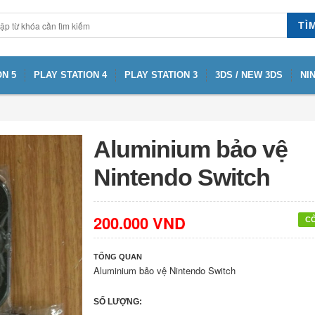
TÌ
N 5
PLAY STATION 4
PLAY STATION 3
3DS / NEW 3DS
NI
Aluminium bảo vệ
Nintendo Switch
200.000 VND
C
TỔNG QUAN
Aluminium bảo vệ Nintendo Switch
SỐ LƯỢNG: