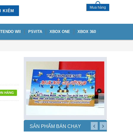
Mua hàng
M KIẾM
NTENDO WII
PSVITA
XBOX ONE
XBOX 360
ÒN HÀNG
SẢN PHẨM BÁN CHẠY