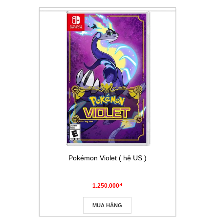
Pokémon Violet ( hệ US )
Thẻ Pokém
Masque
1.250.000₫
MUA HÀNG