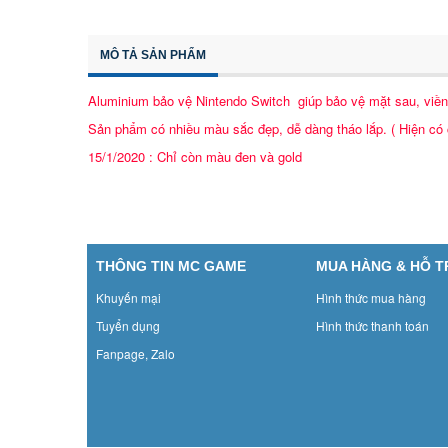
MÔ TẢ SẢN PHẨM
Aluminium bảo vệ Nintendo Switch giúp bảo vệ mặt sau, viền 
Sản phẩm có nhiều màu sắc đẹp, dễ dàng tháo lắp. ( Hiện có 
15/1/2020 : Chỉ còn màu đen và gold
THÔNG TIN MC GAME
MUA HÀNG & HỖ 
Khuyến mại
Hình thức mua hàng
Tuyển dụng
Hình thức thanh toán
Fanpage, Zalo